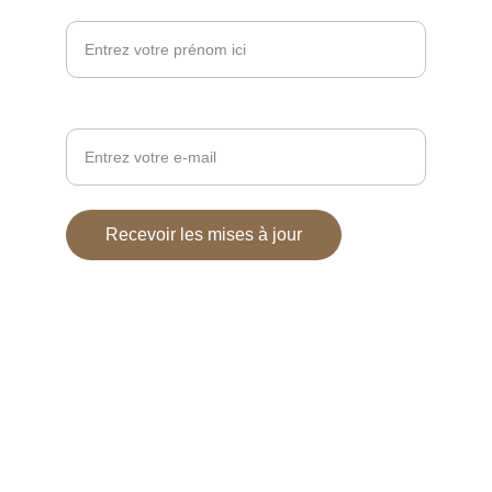
Prénom*
Votre adresse e-mail ici*
Recevoir les mises à jour
galerie photos
Crédit photos
 : Benoit Dochy
Identité visuelle
 : Camille Nicolle
© 2024. All rights reserved.