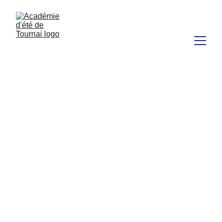
STAGES 
ARTISTIQUES
Participez à un stage créatif pour 
adultes (dès 16 ans), sans pré-requis.