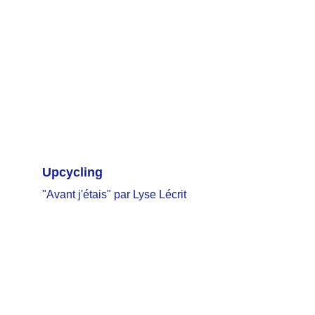
Upcycling
"Avant j'étais" par Lyse Lécrit
Académie d'été de Tournai